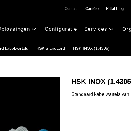
Contact
Carrière
Rittal Blog
Oplossingen
Configuratie
Services
Org
rd kabelwartels
HSK Standaard
HSK-INOX (1.4305)
HSK-INOX (1.4305
Standaard kabelwartels van r