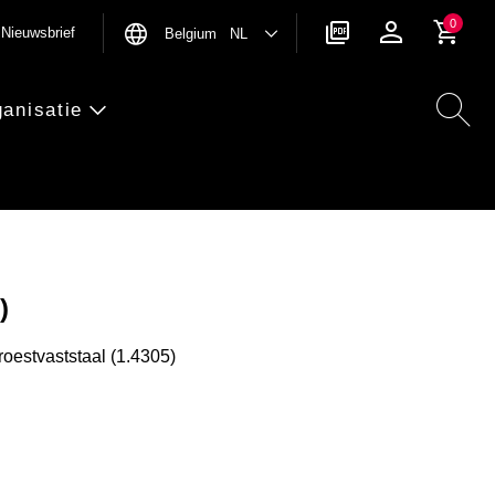
0
Nieuwsbrief
Belgium NL
anisatie
)
oestvaststaal (1.4305)