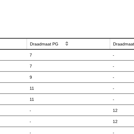
Draadmaat PG
Draadmaat
7
-
7
-
9
-
11
-
11
-
-
12
-
12
-
-