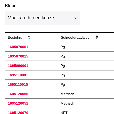
Kleur
Bestelnr.
Schroefdraadtype
1695070001
Pg
1695070015
Pg
1695090001
Pg
1695110001
Pg
1695110015
Pg
1695120050
Metrisch
1695120051
Metrisch
1695120070
NPT