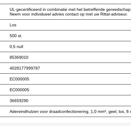
UL-gecertificeerd in combinatie met het betreffende gereedschap,
Neem voor individueel advies contact op met uw Rittal-adviseur.
Los
500 st.
0,5 null
85369010
4028177999787
EC000005
EC000005
36659290
Adereindhulzen voor draadconfectionering, 1,0 mm², geel, los, 