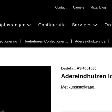
Contact
Carrière
Rittal Blog
Oplossingen
Configuratie
Services
Org
ectionering
Toebehoren Confectioner…
Adereindhulzen los
Bestelnr.:
AS 4051580
Adereindhulzen l
Met kunststofkraag.