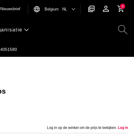
0
Nieuwsbrief
Belgium NL
anisatie
4051580
os
Log in op de winkel om de prijs te bekijken.
Log in