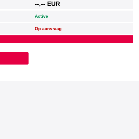
--,-- EUR
Active
Op aanvraag