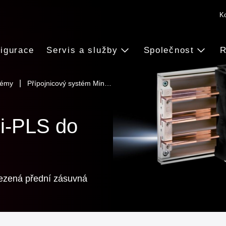
Ko
igurace
Servis a služby
Společnost
R
témy
Přípojnicový systém Min…
ni-PLS do
ezená přední zásuvná