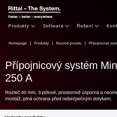
Produkty
Software
Řešení
Konf
Homepage
Produkty
Rozvod proudu
Přípojnicové sys
Přípojnicový systém Mi
250 A
Rozteč 40 mm, 3 pólové, prostorově úsporná a neom
montáž, plná ochrana před nebezpečným dotykem.