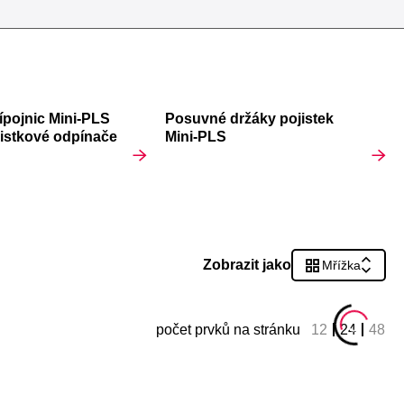
ípojnic Mini-PLS
Posuvné držáky pojistek
istkové odpínače
Mini-PLS
Zobrazit jako
Mřížka
počet prvků na stránku
12
24
48