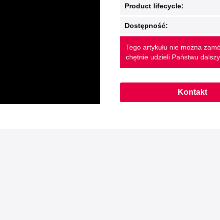
Product lifecycle:
Dostępność:
Tego artykułu nie można zamó
chętnie udzieli Państwu dalszy
Kontakt