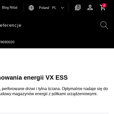
0
Blog Rittal
Poland PL
eferencje
9690020
owania energii VX ESS
 perforowane drzwi i tylna ściana. Optymalnie nadaje się do
budowy magazynów energii z półkami urządzeniowymi.