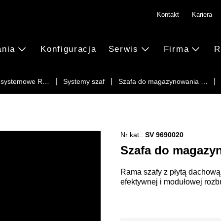
Kontakt
Kariera
ania
Konfiguracja
Serwis
Firma
R
a systemowe R…
Systemy szaf
Szafa do magazynowania …
Nr kat.:
SV 9690020
Szafa do magazyn
Rama szafy z płytą dachową,
efektywnej i modułowej roz