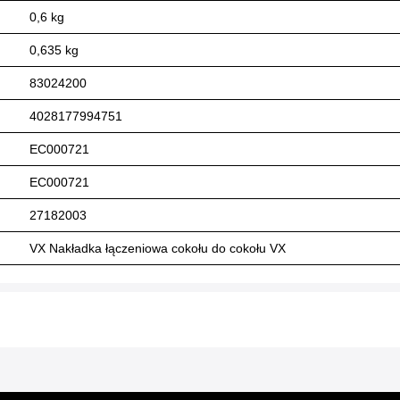
0,6 kg
0,635 kg
83024200
4028177994751
EC000721
EC000721
27182003
VX Nakładka łączeniowa cokołu do cokołu VX