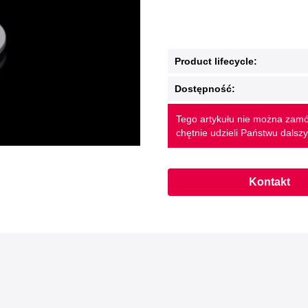
Product lifecycle:
Dostępność:
Tego artykułu nie można zamó
chętnie udzieli Państwu dalszy
Kontakt