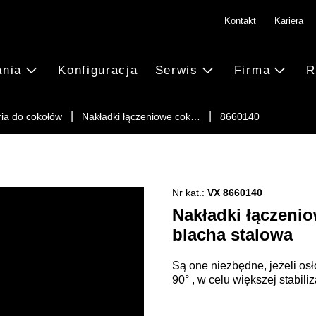
Kontakt
Kariera
ania
Konfiguracja
Serwis
Firma
R
ia do cokołów
Nakładki łączeniowe cok…
8660140
Nr kat.:
VX 8660140
Nakładki łączeni
blacha stalowa
Są one niezbędne, jeżeli o
90° , w celu większej stabili