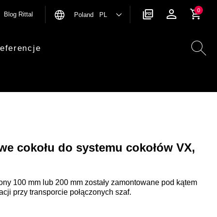
0
Blog Rittal
Poland PL
eferencje
owe cokołu do systemu cokołów VX,
słony 100 mm lub 200 mm zostały zamontowane pod kątem
zacji przy transporcie połączonych szaf.