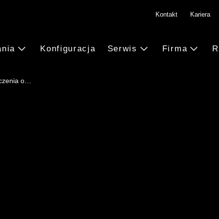
Kontakt
Kariera
ania
Konfiguracja
Serwis
Firma
R
czenia o…