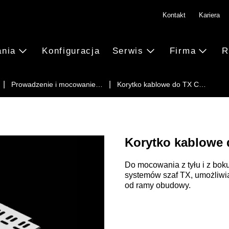
Kontakt
Kariera
ania
Konfiguracja
Serwis
Firma
R
Prowadzenie i mocowanie…
Korytko kablowe do TX C…
Korytko kablowe 
Do mocowania z tyłu i z bo
systemów szaf TX, umożliwia
od ramy obudowy.