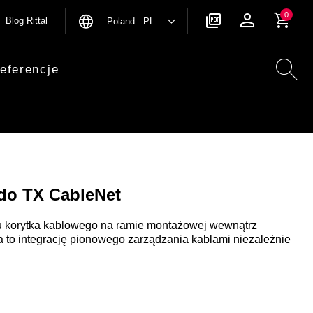
0
Blog Rittal
Poland PL
eferencje
do TX CableNet
ku korytka kablowego na ramie montażowej wewnątrz
 to integrację pionowego zarządzania kablami niezależnie