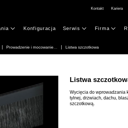
Kontakt
Kariera
ania
Konfiguracja
Serwis
Firma
R
Prowadzenie i mocowanie…
Listwa szczotkowa
Listwa szczotkow
Wycięcia do wprowadzania ka
tylnej, drzwiach, dachu, bla
szczotkową.