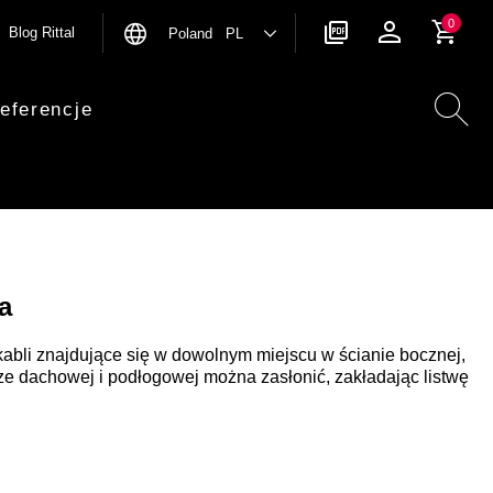
0
Blog Rittal
Poland PL
eferencje
a
bli znajdujące się w dowolnym miejscu w ścianie bocznej,
sze dachowej i podłogowej można zasłonić, zakładając listwę