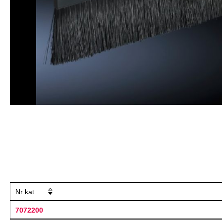
Nr kat.
7072200