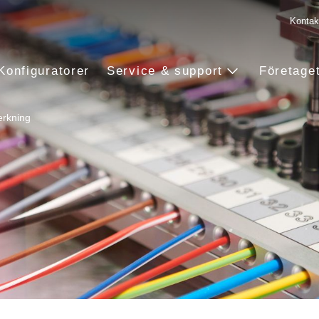
Kontak
Konfiguratorer
Service & support
Företage
verkning