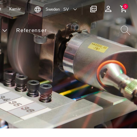
0
t
Karriär
Sweden SV
t
Referenser