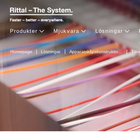
Produkter
Mjukvara
Lösningar
Homepage
Lösningar
Apparatskåpskonstruktio…
Till