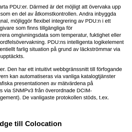
arta PDU:er. Därmed är det möjligt att övervaka upp
ack som en del av åtkomstkontrollen. Andra inbyggda
nal, möjliggör flexibel integrering av PDU:n i ett
vare som finns tillgängliga för
trera omgivningsdata som temperatur, fuktighet eller
ör jordfelsövervakning. PDU:ns intelligenta logikelement
ntiellt farlig situation på grund av läckströmmar via
 upptäckts.
 Den har ett intuitivt webbgränssnitt till förfogande
vern kan automatiseras via vanliga katalogtjänster
rafiska presentationen av mätvärdena på
as via SNMPv3 från överordnade DCIM-
ment). De vanligaste protokollen stöds, t.ex.
dge till Colocation