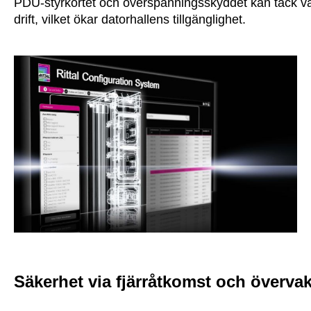
PDU-styrkortet och överspänningsskyddet kan tack v
drift, vilket ökar datorhallens tillgänglighet.
Säkerhet via fjärråtkomst och överva