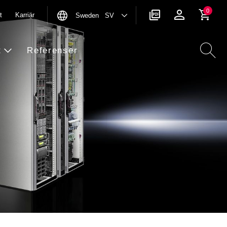
0
t
Karriär
Sweden SV
t
Referenser