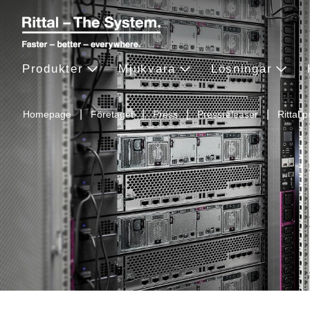
Produkter
Mjukvara
Lösningar
Homepage
Företaget
Press
Pressreleaser
Rittal 