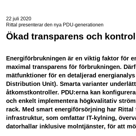
22 juli 2020
Rittal presenterar den nya PDU-generationen
Ökad transparens och kontroll
Energiförbrukningen är en viktig faktor för e
maximal transparens för förbrukningen. Därfö
mätfunktioner för en detaljerad energianaly
Distribution Unit). Smarta varianter underlä
åtkomstkontroller. PDU:erna kan konfigurer
och enkelt implementera högkvalitativ strömfö
rack. Med smart energiförsörjning har Rittal t
infrastruktur, som omfattar IT-kylning, över
datorhallar inklusive molntjänster, för att mö