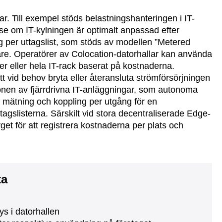
ar. Till exempel stöds belastningshanteringen i IT-
e om IT-kylningen är optimalt anpassad efter
 per uttagslist, som stöds av modellen ”Metered
kare. Operatörer av Colocation-datorhallar kan använda
er eller hela IT-rack baserat på kostnaderna.
t vid behov bryta eller återansluta strömförsörjningen
ationen av fjärrdrivna IT-anläggningar, som autonoma
mätning och koppling per utgång för en
tagslisterna. Särskilt vid stora decentraliserade Edge-
et för att registrera kostnaderna per plats och
ta
s i datorhallen