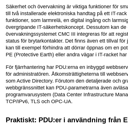
Säkerhet och övervakning är viktiga funktioner för sm
till två installerade elektroniska handtag på ett IT-r
funktioner, som larmrelä, en digital ingång och larmsig
övergripande IT-säkerhetskoncept. Dessutom kan de gi
övervakningssystemet CMC III integreras för att regis
status för brytarkontakter. Det finns även ett tillval f
kan till exempel förhindra att dörrar öppnas om en pote
PE (Protective Earth) eller andra vägar i IT-racket har
För fjärrhantering har PDU:erna en inbyggd webbserver.
för administratören. Åtkomsträttigheterna till webbser
som Active Directory. Förutom den detaljerade och g
webbgränssnittet kan PDU-parametrarna även avläs
programvarusystem (Data Center Infrastructure Manage
TCP/IPv6, TLS och OPC-UA.
Praktiskt: PDU:er i användning från E