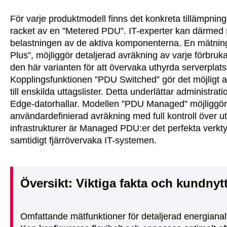
För varje produktmodell finns det konkreta tillämpning
racket av en ”Metered PDU”. IT-experter kan därmed s
belastningen av de aktiva komponenterna. En mätning
Plus”, möjliggör detaljerad avräkning av varje förbru
den här varianten för att övervaka uthyrda serverplats
Kopplingsfunktionen ”PDU Switched” gör det möjligt at
till enskilda uttagslister. Detta underlättar administr
Edge-datorhallar. Modellen ”PDU Managed” möjliggör 
användardefinierad avräkning med full kontroll över ut
infrastrukturer är Managed PDU:er det perfekta verktyg
samtidigt fjärrövervaka IT-systemen.
Översikt: Viktiga fakta och kundnyt
Omfattande mätfunktioner för detaljerad energianaly