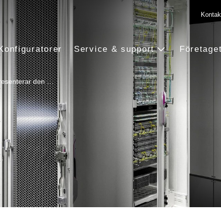
Kontak
Konfiguratorer
Service & support
Företage
presenterar den …