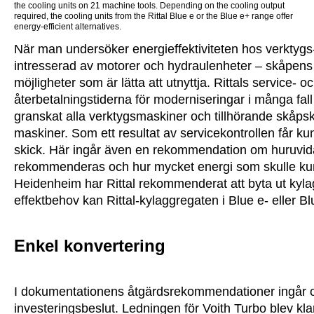
the cooling units on 21 machine tools. Depending on the cooling output
required, the cooling units from the Rittal Blue e or the Blue e+ range offer
energy-efficient alternatives.
När man undersöker energieffektiviteten hos verkty
intresserad av motorer och hydraulenheter – skåpens 
möjligheter som är lätta att utnyttja. Rittals service- oc
återbetalningstiderna för moderniseringar i många fall
granskat alla verktygsmaskiner och tillhörande skåpskyl
maskiner. Som ett resultat av servicekontrollen får 
skick. Här ingår även en rekommendation om huruvida
rekommenderas och hur mycket energi som skulle kunna
Heidenheim har Rittal rekommenderat att byta ut kyl
effektbehov kan Rittal-kylaggregaten i Blue e- eller Blu
Enkel konvertering
I dokumentationens åtgärdsrekommendationer ingår o
investeringsbeslut. Ledningen för Voith Turbo blev kl