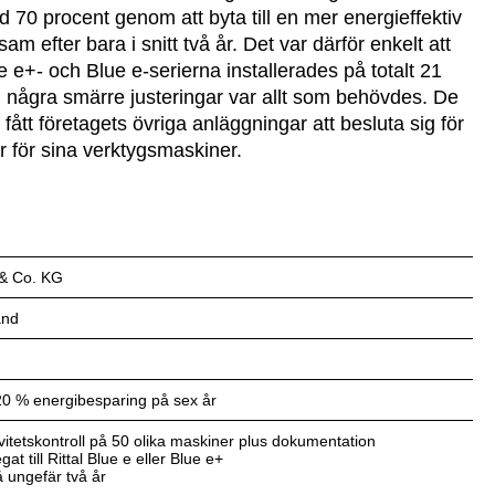
0 procent genom att byta till en mer energieffektiv
am efter bara i snitt två år. Det var därför enkelt att
ue e+- och Blue e-serierna installerades på totalt 21
 några smärre justeringar var allt som behövdes. De
ått företagets övriga anläggningar att besluta sig för
ar för sina verktygsmaskiner.
& Co. KG
and
20 % energibesparing på sex år
ivitetskontroll på 50 olika maskiner plus dokumentation
at till Rittal Blue e eller Blue e+
å ungefär två år