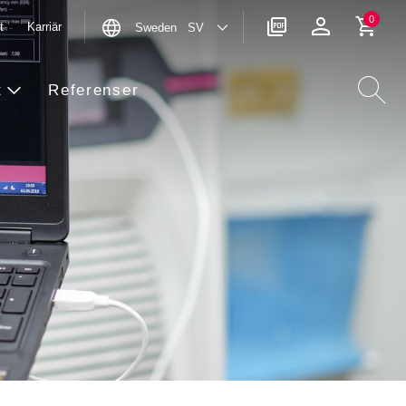
0
t
Karriär
Sweden SV
t
Referenser