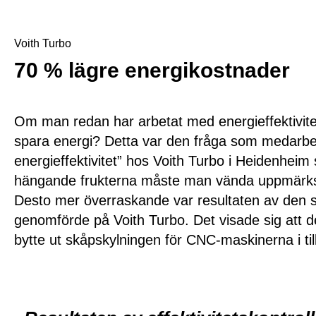
Voith Turbo
70 % lägre energikostnader
Om man redan har arbetat med energieffektivitet i 
spara energi? Detta var den fråga som medarbet
energieffektivitet” hos Voith Turbo i Heidenheim 
hängande frukterna måste man vända uppmärks
Desto mer överraskande var resultaten av den ser
genomförde på Voith Turbo. Det visade sig att de
bytte ut skåpskylningen för CNC-maskinerna i t