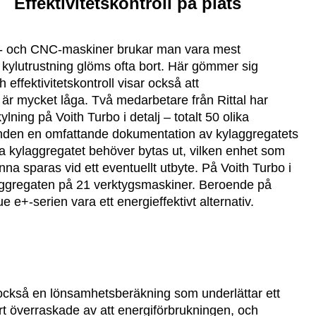
Effektivitetskontroll på plats
gs- och CNC-maskiner brukar man vara mest
kylutrustning glöms ofta bort. Här gömmer sig
h effektivitetskontroll visar också att
 är mycket låga. Två medarbetare från Rittal har
ning på Voith Turbo i detalj – totalt 50 olika
kunden en omfattande dokumentation av kylaggregatets
 kylaggregatet behöver bytas ut, vilken enhet som
 sparas vid ett eventuellt utbyte. På Voith Turbo i
aggregaten på 21 verktygsmaskiner. Beroende på
e e+-serien vara ett energieffektivt alternativ.
ckså en lönsamhetsberäkning som underlättar ett
art överraskade av att energiförbrukningen, och