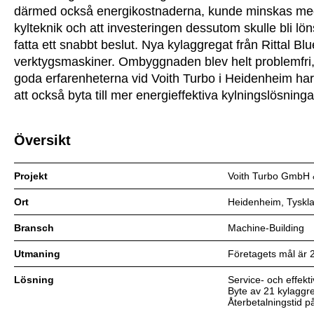
därmed också energikostnaderna, kunde minskas med 7
kylteknik och att investeringen dessutom skulle bli löns
fatta ett snabbt beslut. Nya kylaggregat från Rittal Bl
verktygsmaskiner. Ombyggnaden blev helt problemfri,
goda erfarenheterna vid Voith Turbo i Heidenheim har f
att också byta till mer energieffektiva kylningslösning
Översikt
Projekt
Voith Turbo GmbH 
Ort
Heidenheim, Tyskl
Bransch
Machine-Building
Utmaning
Företagets mål är 
Lösning
Service- och effekt
Byte av 21 kylaggreg
Återbetalningstid p