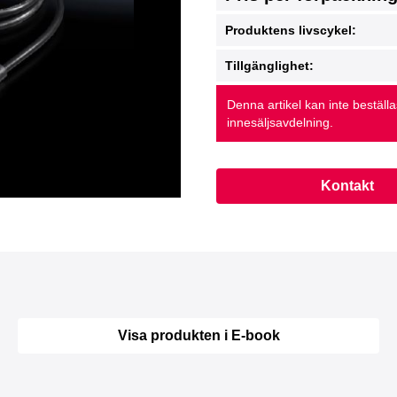
Produktens livscykel:
Tillgänglighet:
Denna artikel kan inte beställ
innesäljsavdelning.
Kontakt
Visa produkten i E-book