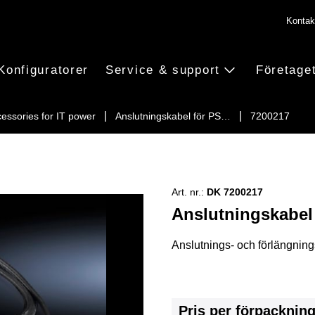
Kontak
Konfiguratorer
Service & support
Företage
essories for IT power
Anslutningskabel för PS…
7200217
Art. nr.:
DK 7200217
Anslutningskabel
Anslutnings- och förlängnin
Pris per förpacknin