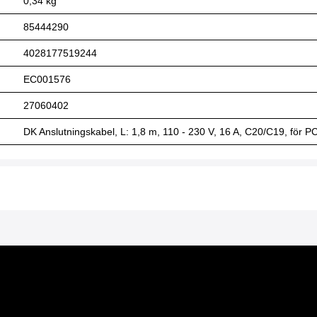
0,34 kg
85444290
4028177519244
EC001576
27060402
DK Anslutningskabel, L: 1,8 m, 110 - 230 V, 16 A, C20/C19, för P