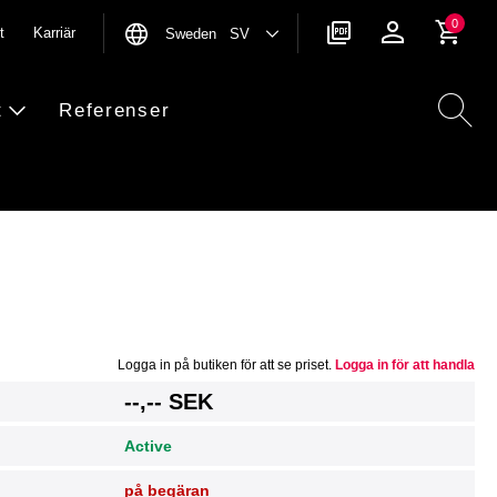
0
t
Karriär
Sweden SV
t
Referenser
Logga in på butiken för att se priset.
Logga in för att handla
g
--,-- SEK
Active
på begäran