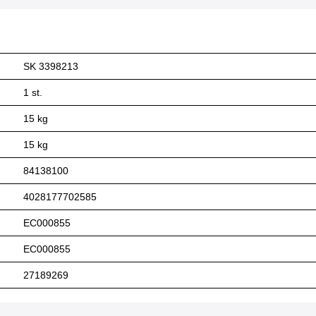
SK 3398213
1 st.
15 kg
15 kg
84138100
4028177702585
EC000855
EC000855
27189269