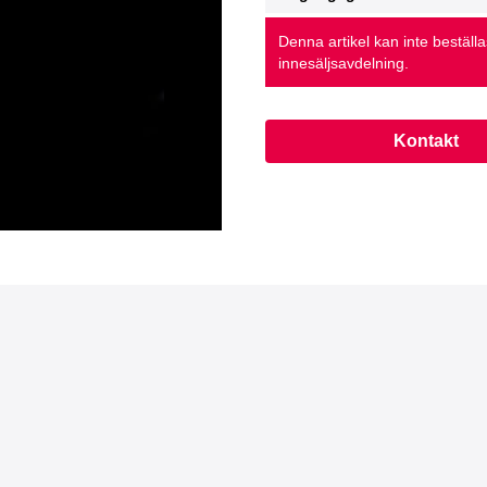
Denna artikel kan inte beställ
innesäljsavdelning.
Kontakt