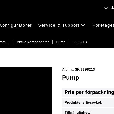
Kontak
Konfiguratorer
Service & support
Företage
imati…
Aktiva komponenter
Pump
3398213
Art. nr.:
SK 3398213
Pump
Pris per förpacknin
Produktens livscykel:
Tillgänglighet: