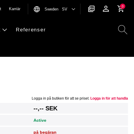
0
t
Karriär
Sweden SV
t
Referenser
Logga in på butiken för att se priset.
Logga in för att handla
g
--,-- SEK
Active
på begäran