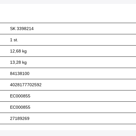
SK 3398214
1 st.
12,68 kg
13,28 kg
84138100
4028177702592
EC000855
EC000855
27189269