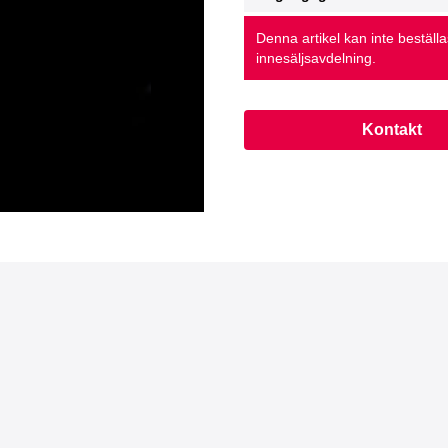
Denna artikel kan inte beställ
innesäljsavdelning.
Kontakt