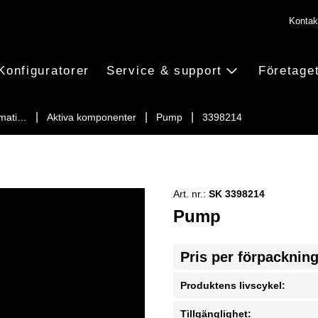
Kontak
Konfiguratorer
Service & support
Företage
imati…
Aktiva komponenter
Pump
3398214
Art. nr.:
SK 3398214
Pump
Pris per förpacknin
Produktens livscykel:
Tillgänglighet: