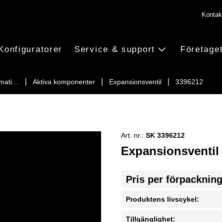
Kontak
Konfiguratorer
Service & support
Företage
imati…
Aktiva komponenter
Expansionsventil
3396212
Art. nr.:
SK 3396212
Expansionsventil
Pris per förpacknin
Produktens livscykel:
Tillgänglighet: