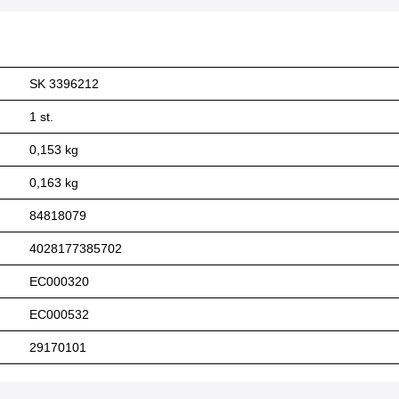
SK 3396212
1 st.
0,153 kg
0,163 kg
84818079
4028177385702
EC000320
EC000532
29170101