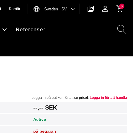
0
t
Karriär
Sweden SV
t
Referenser
Logga in på butiken för att se priset.
Logga in för att handla
g
--,-- SEK
Active
på begäran