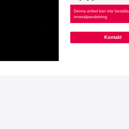
Denna artikel kan inte beställ
innesäljsavdelning.
Kontakt