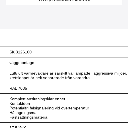
SK 3126100
väggmontage
Luft/luft värmeväxlare är särskilt väl lämpade i aggressiva miljöer,
kretsloppet är helt separerade från varandra.
RAL 7035
Komplett anslutningsklar enhet
Kontaktdon
Potentialfri felsignalering vid övertemperatur
Håltagningsmall
Fastsättningsmaterial
17,5 W/K