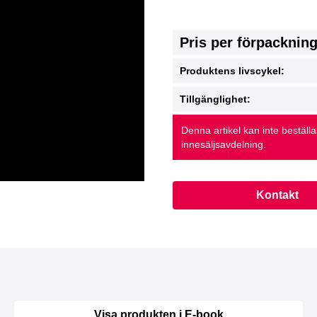
Pris per förpacknin
Produktens livscykel:
Tillgänglighet:
Denna artikel kan inte beställ
innesäljsavdelning.
Kontakt
Visa produkten i E-book