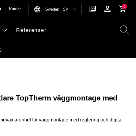
0
t
Karriär
Sweden SV
t
Referenser
0
äxlare TopTherm väggmontage med
rmeväxlarenhet för väggmontage med reglering och digital