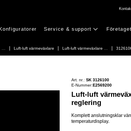
Kontak
Konfiguratorer
Service & support
Företage
ch …
Luft-luft värmeväxlare
Luft-luft värmeväxlare …
312610
Art. nr.:
SK 3126100
E-Nummer:
E2569200
Luft-luft värmev
reglering
Komplett anslutningsklar vä
temperaturdisplay.