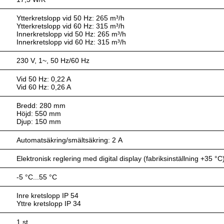
Ytterkretslopp vid 50 Hz: 265 m³/h
Ytterkretslopp vid 60 Hz: 315 m³/h
Innerkretslopp vid 50 Hz: 265 m³/h
Innerkretslopp vid 60 Hz: 315 m³/h
230 V, 1~, 50 Hz/60 Hz
Vid 50 Hz: 0,22 A
Vid 60 Hz: 0,26 A
Bredd: 280 mm
Höjd: 550 mm
Djup: 150 mm
Automatsäkring/smältsäkring: 2 A
Elektronisk reglering med digital display (fabriksinställning +35 °C
-5 °C...55 °C
Inre kretslopp IP 54
Yttre kretslopp IP 34
1 st.