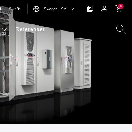
0
t
Karriär
Sweden SV
t
Referenser