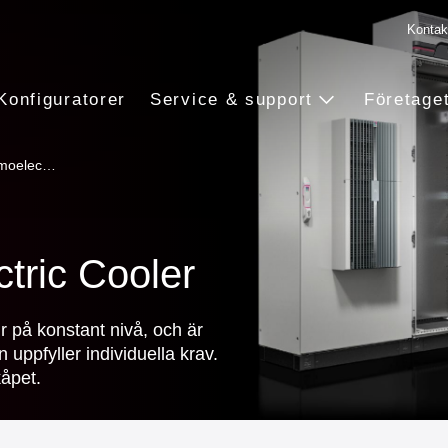
Kontak
Konfiguratorer
Service & support
Företage
rmoelec…
tric Cooler
 på konstant nivå, och är
ppfyller individuella krav.
kåpet.