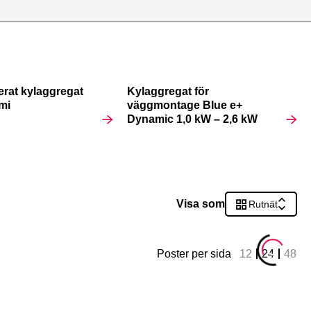
rat kylaggregat
Kylaggregat för
mi
väggmontage Blue e+
Dynamic 1,0 kW – 2,6 kW
Visa som
Rutnät
Poster per sida
12
24
48