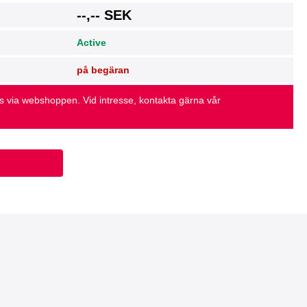
g
--,-- SEK
Active
på begäran
as via webshoppen. Vid intresse, kontakta gärna vår