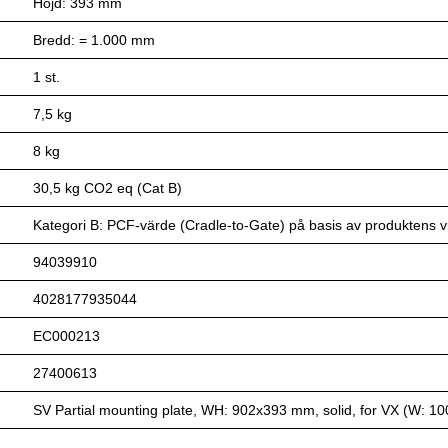
Höjd: 393 mm
Bredd: = 1.000 mm
1 st.
7,5 kg
8 kg
30,5 kg CO2 eq (Cat B)
Kategori B: PCF-värde (Cradle-to-Gate) på basis av produktens vik
94039910
4028177935044
EC000213
27400613
SV Partial mounting plate, WH: 902x393 mm, solid, for VX (W: 1