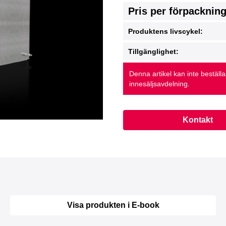
Pris per förpacknin
Produktens livscykel:
Tillgänglighet:
Denna artikel kan inte beställ
innesäljsavdelning.
Kontakt
Visa produkten i E-book