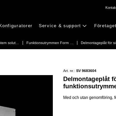
Kontak
Konfiguratorer
Service & support
Företage
stem solut…
Funktionsutrymmen Form …
Delmontageplåt för 
Art. nr.:
SV 9683604
Delmontageplåt f
funktionsutrymm
Med och utan genomföring, fö