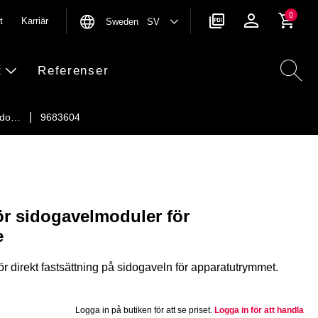
0
t
Karriär
Sweden SV
t
Referenser
sido…
9683604
ör sidogavelmoduler för
e
r direkt fastsättning på sidogaveln för apparatutrymmet.
Logga in på butiken för att se priset.
Logga in för att handla