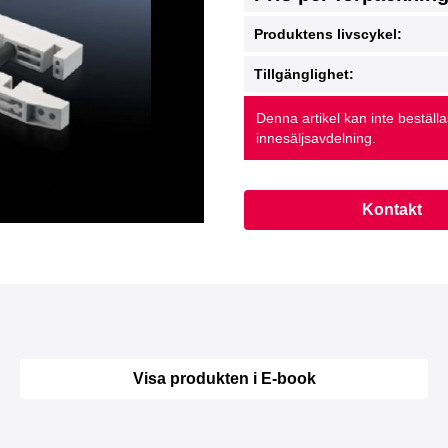
Produktens livscykel:
Tillgänglighet:
Denna artikel kan inte beställ
innesäljsavdelning.
Kontakt
Visa produkten i E-book