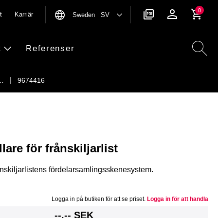
0
t
Karriär
Sweden SV
t
Referenser
ö…
9674416
re för frånskiljarlist
nskiljarlistens fördelarsamlingsskenesystem.
Logga in på butiken för att se priset.
Logga in för att handla
g
--,-- SEK