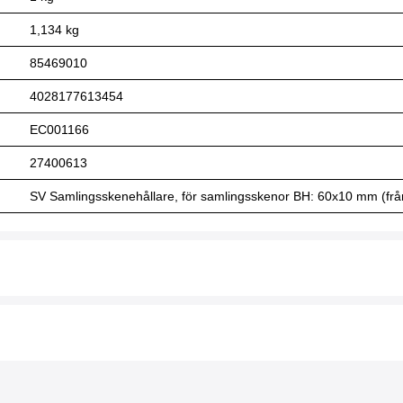
1,134 kg
85469010
4028177613454
EC001166
27400613
SV Samlingsskenehållare, för samlingsskenor BH: 60x10 mm (frånsk