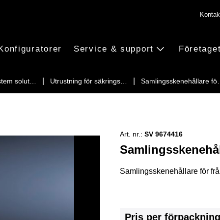
Kontak
Konfiguratorer
Service & support
Företage
stem solut…
Utrustning för säkrings…
Samlingsskenehållare f
Art. nr.:
SV 9674416
Samlingsskenehålla
Samlingsskenehållare för frå
Pris per förpacknin