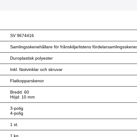
SV 9674416
Samlingsskenehållare för frånskiljarlistens fördelarsamlingssken
Duroplastisk polyester
Inkl. fästvinklar och skruvar
Flatkopparskenor
Bredd: 60
Höjd: 10 mm
3-polig
4-polig
1 st.
1 kg