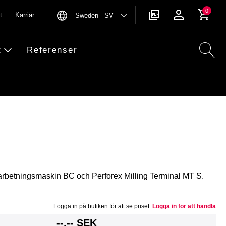
0
t
Karriär
Sweden SV
t
Referenser
earbetningsmaskin BC och Perforex Milling Terminal MT S.
Logga in på butiken för att se priset.
Logga in för att handla
g
--,-- SEK