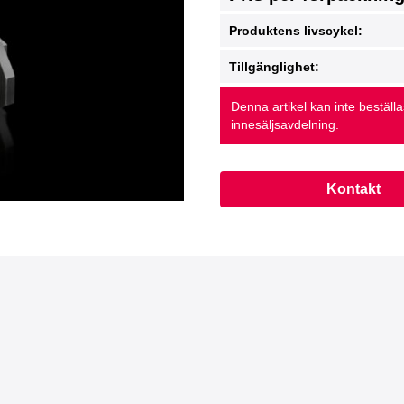
Produktens livscykel:
Tillgänglighet:
Denna artikel kan inte beställ
innesäljsavdelning.
Kontakt