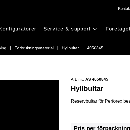
Kontak
Konfiguratorer
Service & support
Företage
ning
Förbrukningsmaterial
Hyllbultar
4050845
Art. nr.:
AS 4050845
Hyllbultar
Reservbultar för Perforex b
Pris per förpacknin