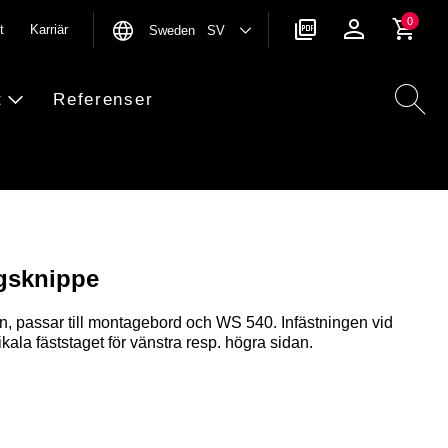
0
t
Karriär
Sweden SV
t
Referenser
ngsknippe
n, passar till montagebord och WS 540. Infästningen vid
ikala fäststaget för vänstra resp. högra sidan.