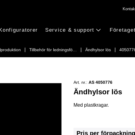
Kontak
Konfiguratorer
Service & support
Företage
lproduktion
Tillbehör för ledningsfö…
Ändhylsor lös
405077
Art. nr.:
AS 4050776
Ändhylsor lös
Med plastkragar.
Pris per förpacknin