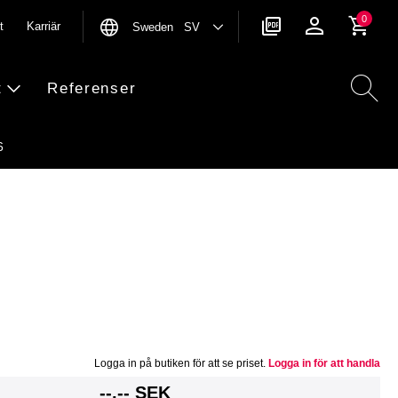
0
t
Karriär
Sweden SV
t
Referenser
6
Logga in på butiken för att se priset.
Logga in för att handla
g
--,-- SEK