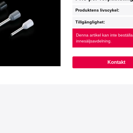
Produktens livscykel:
Tillgänglighet:
Denna artikel kan inte beställ
innesäljsavdelning.
Kontakt