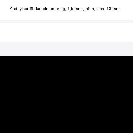
Ändhylsor för kabelmontering, 1,5 mm², röda, lösa, 18 mm