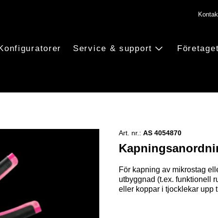
Kontak
Konfiguratorer
Service & support
Företage
Art. nr.:
AS 4054870
Kapningsanordnin
För kapning av mikrostag ell
utbyggnad (t.ex. funktionell r
eller koppar i tjocklekar upp t