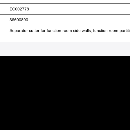
EC002778
36600890
Separator cutter for function room side walls, function room part