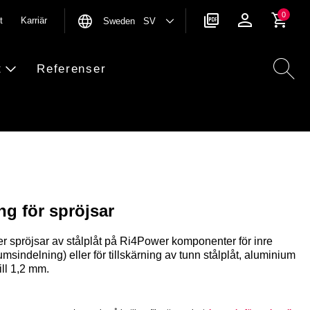
0
t
Karriär
Sweden SV
t
Referenser
g för spröjsar
er spröjsar av stålplåt på Ri4Power komponenter för inre
umsindelning) eller för tillskärning av tunn stålplåt, aluminium
ill 1,2 mm.