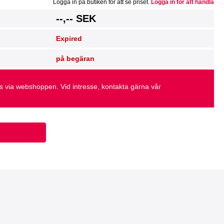
Logga in på butiken för att se priset.
Logga in för att handla
g
--,-- SEK
Expired
på begäran
as via webshoppen. Vid intresse, kontakta gärna vår