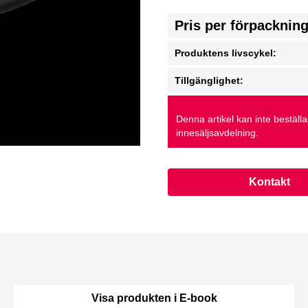
Pris per förpacknin
Produktens livscykel:
Tillgänglighet:
Denna artikel kan inte beställ
innesäljsavdelning.
Kontakt
Visa produkten i E-book