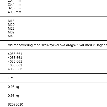
20,4 mm
25,4 mm
32,5 mm
40,5 mm
M16
M20
M25
M32
M40
Vid manövrering med skruvnyckel ska dragskruvar med kullager
4055.661
4055.661
4055.661
4055.661
4055.663
1 st.
0,95 kg
0,98 kg
82073010