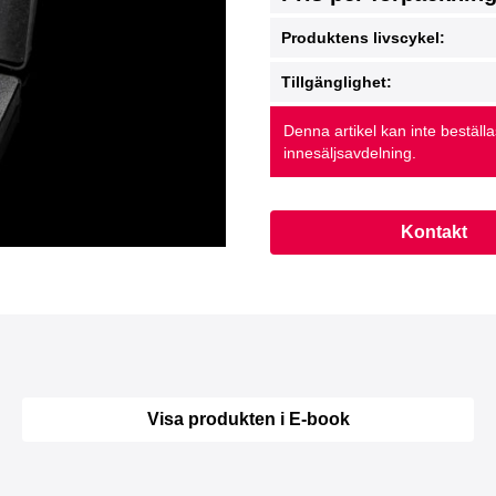
Produktens livscykel:
Tillgänglighet:
Denna artikel kan inte beställ
innesäljsavdelning.
Kontakt
Visa produkten i E-book