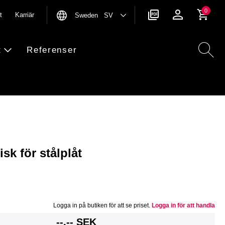
0
t
Karriär
Sweden SV
t
Referenser
sk för stålplåt
Logga in på butiken för att se priset.
Logga in för att handla
g
--,-- SEK