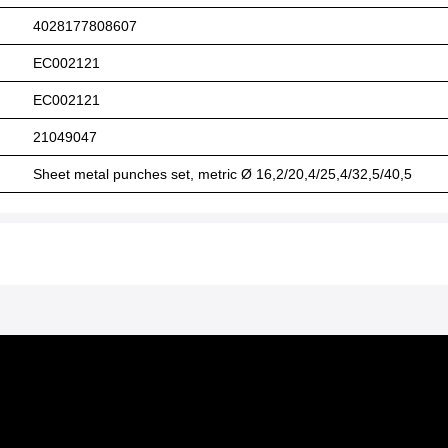
4028177808607
EC002121
EC002121
21049047
Sheet metal punches set, metric Ø 16,2/20,4/25,4/32,5/40,5