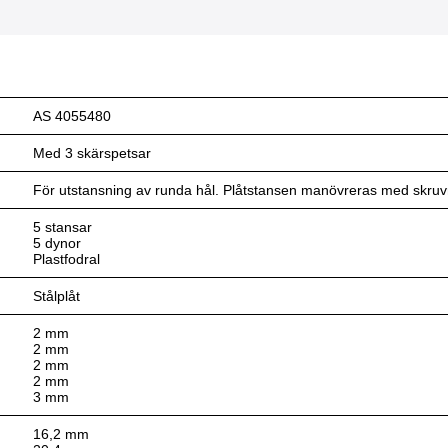
AS 4055480
Med 3 skärspetsar
För utstansning av runda hål. Plåtstansen manövreras med skruvn
5 stansar
5 dynor
Plastfodral
Stålplåt
2 mm
2 mm
2 mm
2 mm
3 mm
16,2 mm