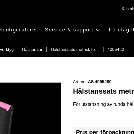
Kontak
Konfiguratorer
Service & support
Företage
verktyg
Hålstansar
Hålstanssats metrisk fö…
4055480
Art. nr.:
AS 4055480
Hålstanssats metri
För utstansning av runda hål
Pris per förpacknin