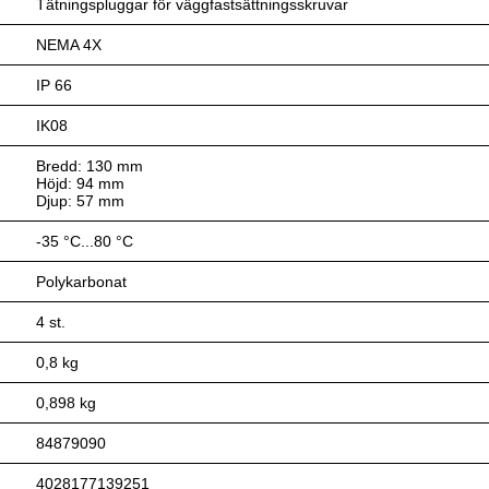
Tätningspluggar för väggfastsättningsskruvar
NEMA 4X
IP 66
IK08
Bredd: 130 mm
Höjd: 94 mm
Djup: 57 mm
-35 °C...80 °C
Polykarbonat
4 st.
0,8 kg
0,898 kg
84879090
4028177139251