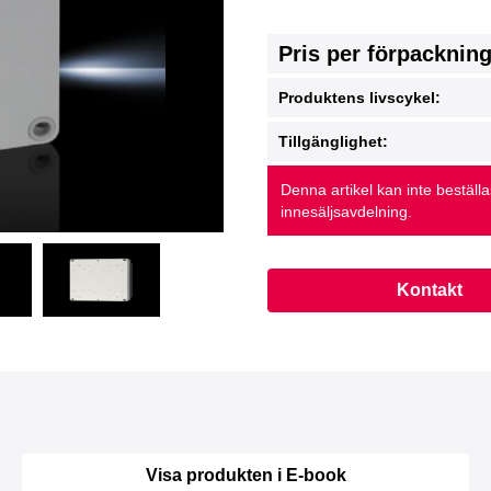
Pris per förpacknin
Produktens livscykel:
Tillgänglighet:
Denna artikel kan inte beställ
innesäljsavdelning.
Kontakt
Visa produkten i E-book