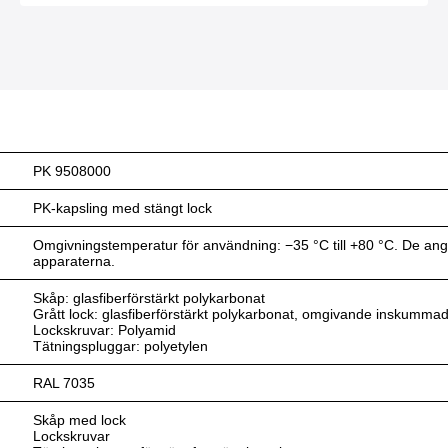
PK 9508000
PK-kapsling med stängt lock
Omgivningstemperatur för användning: −35 °C till +80 °C. De a
apparaterna.
Skåp: glasfiberförstärkt polykarbonat
Grått lock: glasfiberförstärkt polykarbonat, omgivande inskumma
Lockskruvar: Polyamid
Tätningspluggar: polyetylen
RAL 7035
Skåp med lock
Lockskruvar