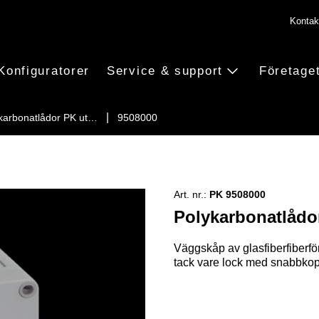
Kontak
Konfiguratorer
Service & support
Företage
karbonatlådor PK ut…
9508000
Art. nr.:
PK 9508000
Polykarbonatlådor
Väggskåp av glasfiberfiberfö
tack vare lock med snabbkopp