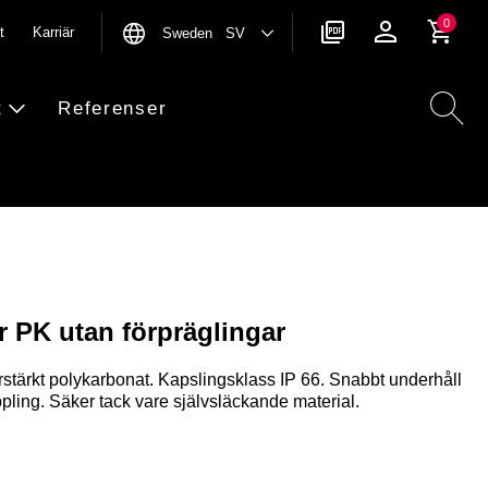
0
t
Karriär
Sweden SV
t
Referenser
 PK utan förpräglingar
rstärkt polykarbonat. Kapslingsklass IP 66. Snabbt underhåll
ling. Säker tack vare självsläckande material.