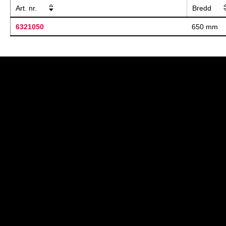
Art. nr.
Bredd
6321050
650 mm