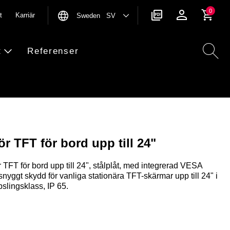
0
t
Karriär
Sweden SV
t
Referenser
r TFT för bord upp till 24"
FT för bord upp till 24", stålplåt, med integrerad VESA
 snyggt skydd för vanliga stationära TFT-skärmar upp till 24" i
slingsklass, IP 65.