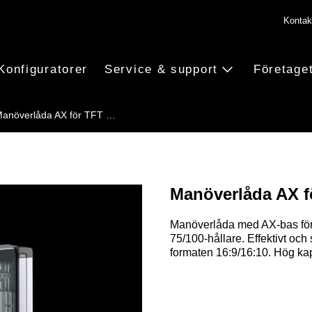
Kontak
Konfiguratorer
Service & support
Företage
anöverlåda AX för TFT …
Manöverlåda AX fö
Manöverlåda med AX-bas för T
75/100-hållare. Effektivt och
formaten 16:9/16:10. Hög kap