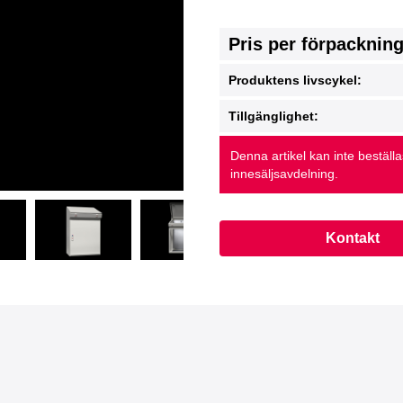
Pris per förpacknin
Produktens livscykel:
Tillgänglighet:
Denna artikel kan inte beställ
innesäljsavdelning.
Kontakt