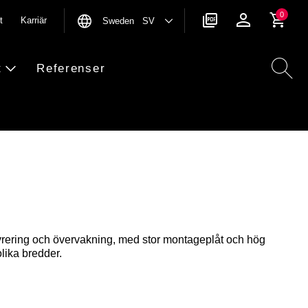
0
t
Karriär
Sweden SV
t
Referenser
vrering och övervakning, med stor montageplåt och hög
olika bredder.