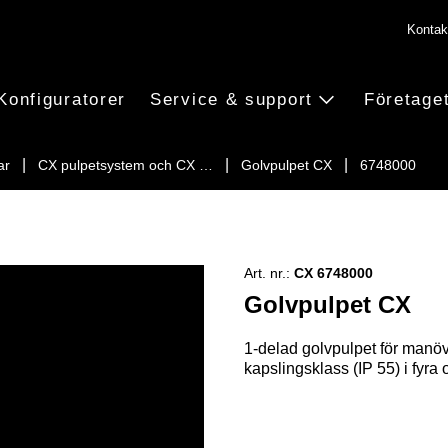
Kontak
Konfiguratorer
Service & support
Företage
ar
CX pulpetsystem och CX …
Golvpulpet CX
6748000
Art. nr.:
CX 6748000
Golvpulpet CX
1-delad golvpulpet för manö
kapslingsklass (IP 55) i fyra 