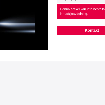
Denna artikel kan inte beställ
innesäljsavdelning.
Kontakt