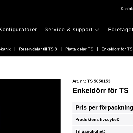
Kontak
Konfiguratorer
Service & support
Företage
ekanik
Reservdelar till TS 8
Platta delar TS
Enkeldörr för TS
Art. nr.:
TS 5050153
Enkeldörr för TS
Pris per förpacknin
Produktens livscykel:
Tillgänglighet: