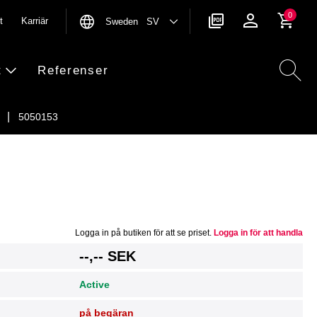
0
t
Karriär
Sweden SV
t
Referenser
5050153
Logga in på butiken för att se priset.
Logga in för att handla
g
--,-- SEK
Active
på begäran