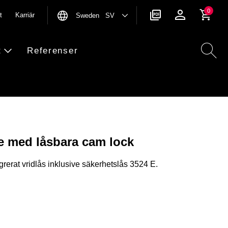
0
t
Karriär
Sweden SV
t
Referenser
e med låsbara cam lock
grerat vridlås inklusive säkerhetslås 3524 E.