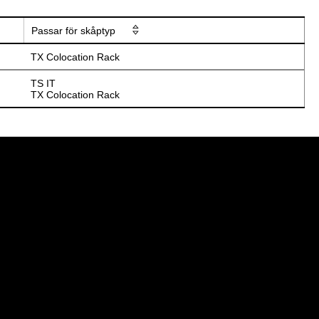
Passar för skåptyp
TX Colocation Rack
TS IT
TX Colocation Rack