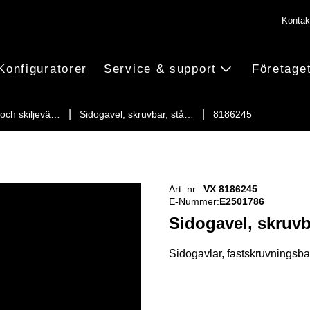
Kontak
Konfiguratorer
Service & support
Företage
 och skiljevä…
Sidogavel, skruvbar, stå…
8186245
Art. nr.:
VX 8186245
E-Nummer:
E2501786
Sidogavel, skruvba
Sidogavlar, fastskruvningsbara