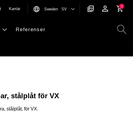
0
t
Karriär
Sweden SV
t
Referenser
r, stålplåt för VX
, stålplåt, för VX.