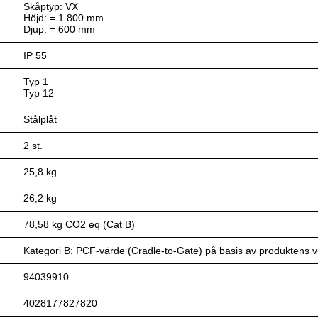
Skåptyp: VX
Höjd: = 1.800 mm
Djup: = 600 mm
IP 55
Typ 1
Typ 12
Stålplåt
2 st.
25,8 kg
26,2 kg
78,58 kg CO2 eq (Cat B)
Kategori B: PCF-värde (Cradle-to-Gate) på basis av produktens vik
94039910
4028177827820