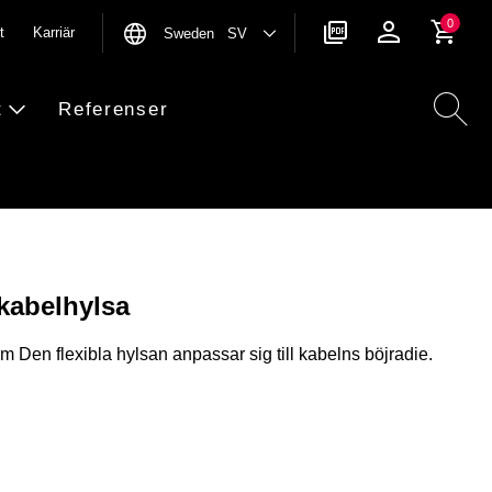
0
t
Karriär
Sweden SV
t
Referenser
kabelhylsa
m Den flexibla hylsan anpassar sig till kabelns böjradie.