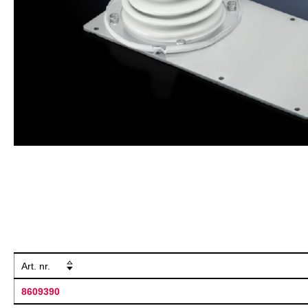
Art. nr.
8609390