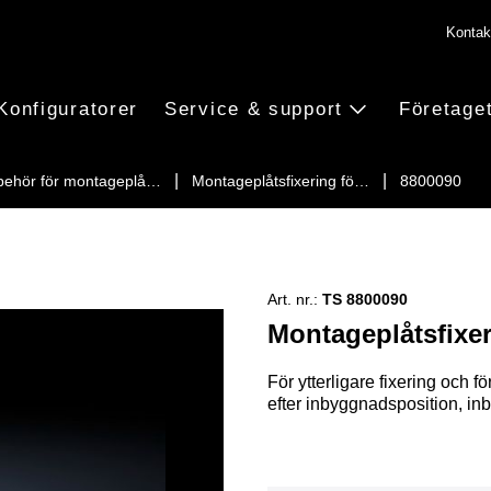
Kontak
Konfiguratorer
Service & support
Företage
lbehör för montageplå…
Montageplåtsfixering fö…
8800090
Art. nr.:
TS 8800090
Montageplåtsfixer
För ytterligare fixering och 
efter inbyggnadsposition, in