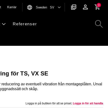
0
t
Karriär
Sweden SV
t
Referenser
ing för TS, VX SE
för reducering av eventuell vibration från montageplåten. Urval
byggnadssätt och skåp.
Logga in på butiken för att se priset.
Logga in för att handla