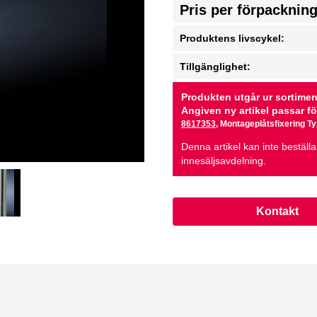
Pris per förpacknin
Produktens livscykel:
Tillgänglighet:
Produkten utgår ur sortiment
Angiven ny artikel passar f
8617353
, Montageplåtsfixering Ty
Denna artikel kan inte beställ
innesäljsavdelning.
Kontakt