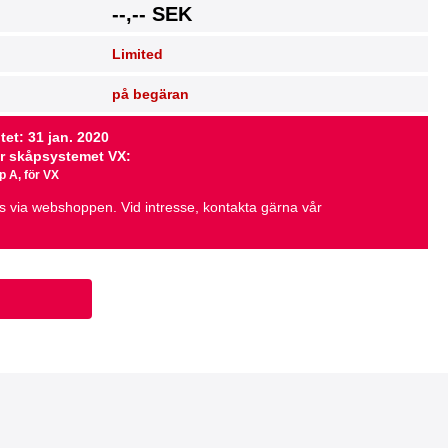
g
--,-- SEK
Limited
på begäran
et: 31 jan. 2020
ör skåpsystemet VX:
p A, för VX
as via webshoppen. Vid intresse, kontakta gärna vår