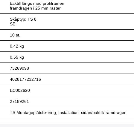
baktill längs med profilramen
framdragen i 25 mm raster
Skåptyp: TS 8
SE
10 st.
0,42 kg
0,55 kg
73269098
4028177232716
EC002620
27189261
TS Montageplåtsfixering, Installation: sidan/baktill/framdragen