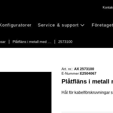
Kontak
Konfiguratorer
Service & support
Företage
nsar
Plåtfläns i metall med …
2573100
Art. nr.:
AX 2573100
E-Nummer:
E2504067
Plåtfläns i metall
Hål för kabelförskruvningar s