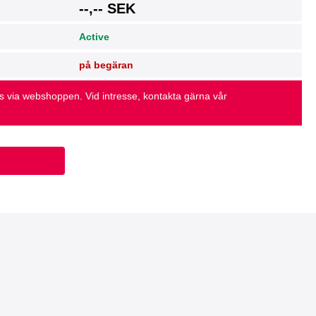
g
--,-- SEK
Active
på begäran
as via webshoppen. Vid intresse, kontakta gärna vår