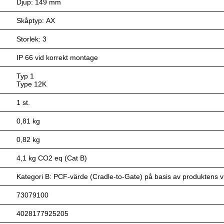
Djup: 149 mm
Skåptyp: AX
Storlek: 3
IP 66 vid korrekt montage
Typ 1
Type 12K
1 st.
0,81 kg
0,82 kg
4,1 kg CO2 eq (Cat B)
Kategori B: PCF-värde (Cradle-to-Gate) på basis av produktens vik
73079100
4028177925205