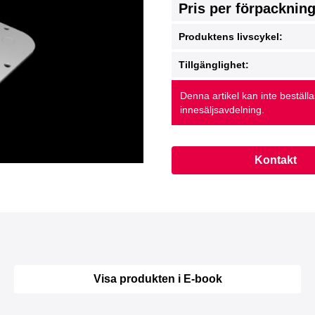
Pris per förpacknin
Produktens livscykel:
Tillgänglighet:
Denna artikel kan inte beställ
innesäljsavdelning.
Kontakt
Visa produkten i E-book