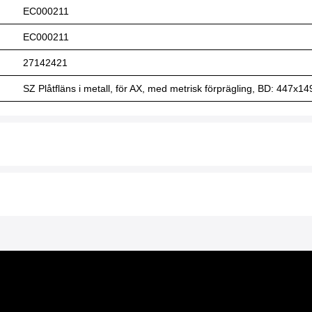
EC000211
EC000211
27142421
SZ Plåtfläns i metall, för AX, med metrisk förprägling, BD: 447x149