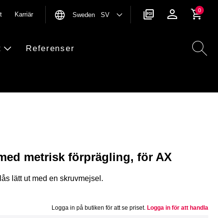
0
t
Karriär
Sweden SV
t
Referenser
 med metrisk förprägling, för AX
lås lätt ut med en skruvmejsel.
Logga in på butiken för att se priset.
Logga in för att handla