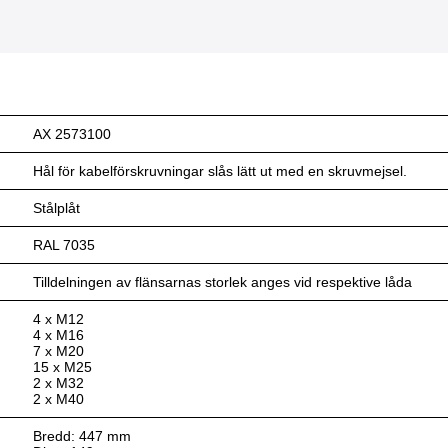
AX 2573100
Hål för kabelförskruvningar slås lätt ut med en skruvmejsel.
Stålplåt
RAL 7035
Tilldelningen av flänsarnas storlek anges vid respektive låda
4 x M12
4 x M16
7 x M20
15 x M25
2 x M32
2 x M40
Bredd: 447 mm