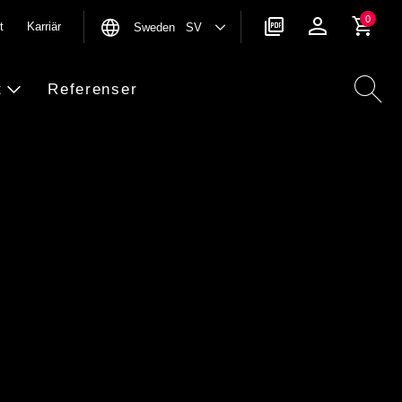
0
t
Karriär
Sweden SV
t
Referenser