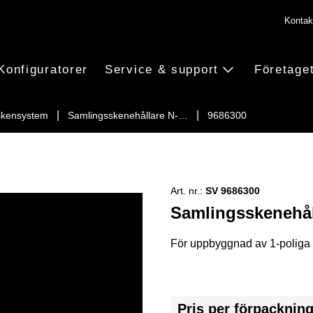
Kontak
Konfiguratorer
Service & support
Företage
kensystem
Samlingsskenehållare N-…
9686300
Art. nr.:
SV 9686300
Samlingsskenehål
För uppbyggnad av 1-poliga n
Pris per förpacknin