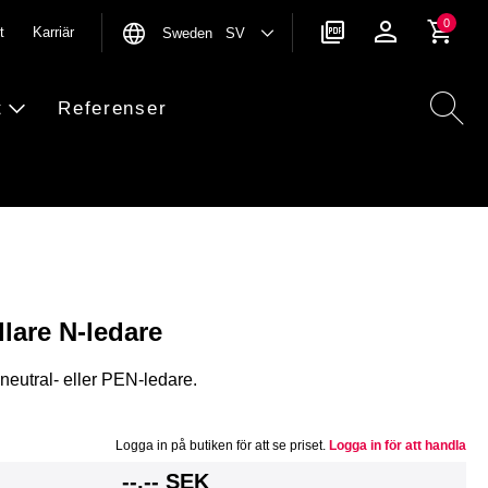
0
t
Karriär
Sweden SV
t
Referenser
lare N-ledare
eutral- eller PEN-ledare.
Logga in på butiken för att se priset.
Logga in för att handla
g
--,-- SEK