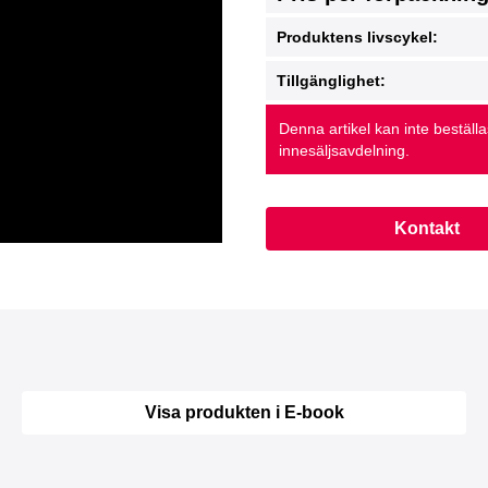
Produktens livscykel:
Tillgänglighet:
Denna artikel kan inte beställ
innesäljsavdelning.
Kontakt
Visa produkten i E-book