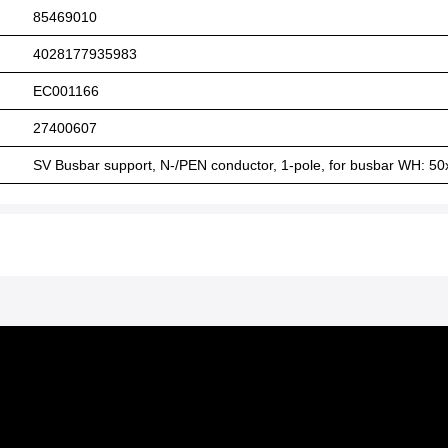
85469010
4028177935983
EC001166
27400607
SV Busbar support, N-/PEN conductor, 1-pole, for busbar WH: 