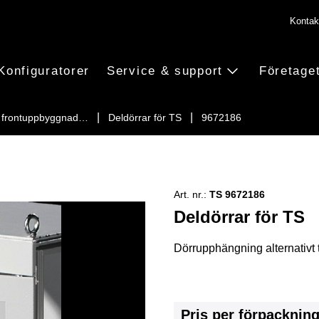
Kontak
Konfiguratorer
Service & support
Företage
 frontuppbyggnad…
Deldörrar för TS
9672186
Art. nr.:
TS 9672186
Deldörrar för TS
Dörrupphängning alternativt ti
Pris per förpacknin