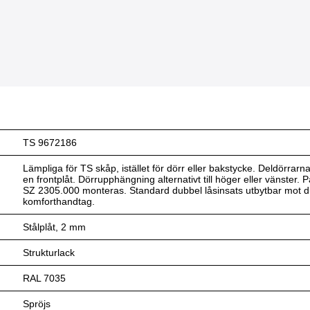
TS 9672186
Lämpliga för TS skåp, istället för dörr eller bakstycke. Deldörrar
en frontplåt. Dörrupphängning alternativt till höger eller vänste
SZ 2305.000 monteras. Standard dubbel låsinsats utbytbar mot d
komforthandtag.
Stålplåt, 2 mm
Strukturlack
RAL 7035
Spröjs