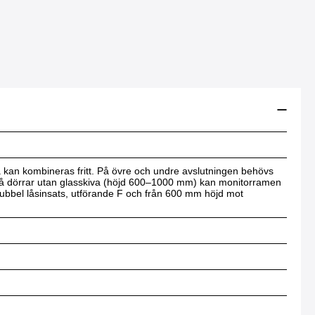
na kan kombineras fritt. På övre och undre avslutningen behövs
r. På dörrar utan glasskiva (höjd 600–1000 mm) kan monitorramen
ubbel låsinsats, utförande F och från 600 mm höjd mot