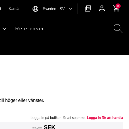
0
t
Karriär
Sweden SV
t
Referenser
ll höger eller vänster.
Logga in på butiken för att se priset.
Logga in för att handla
g
--,-- SEK