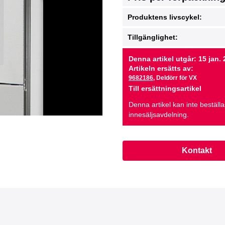
Produktens livscykel:
Tillgänglighet:
Denna artikel utgår: 15 jan.
Artikeln ersätts av:
9682186
, Deldörr för VX
Till ersättningsartikel
Denna artikel kan inte beställ
innesäljsavdelning.
Kontakt