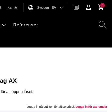
0
t
Karriär
Sweden SV
t
Referenser
tag AX
för att öppna låset.
Logga in på butiken för att se priset.
Logga in för att handla