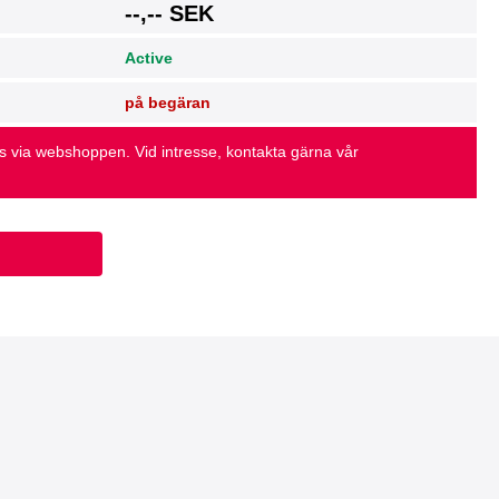
g
--,-- SEK
Active
på begäran
as via webshoppen. Vid intresse, kontakta gärna vår