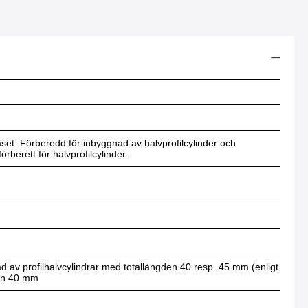
åset. Förberedd för inbyggnad av halvprofilcylinder och
berett för halvprofilcylinder.
ad av profilhalvcylindrar med totallängden 40 resp. 45 mm (enligt
den 40 mm