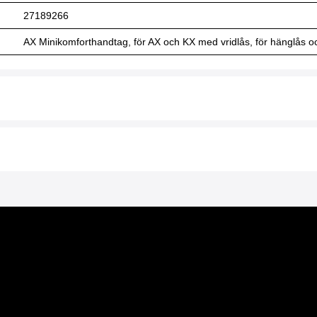
27189266
AX Minikomforthandtag, för AX och KX med vridlås, för hänglås och 