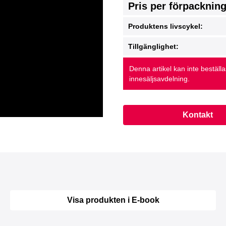
Pris per förpacknin
Produktens livscykel:
Tillgänglighet:
Denna artikel kan inte beställ
innesäljsavdelning.
Kontakt
Visa produkten i E-book