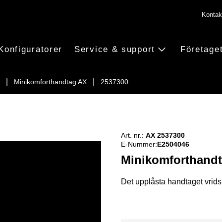
Kontak
Konfiguratorer
Service & support
Företage
Minikomforthandtag AX
2537300
Art. nr.:
AX 2537300
E-Nummer:
E2504046
Minikomforthand
Det upplåsta handtaget vrids 