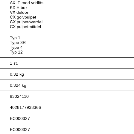
AX IT med vridlås
KX E-box
VX deldörr
CX golvpulpet
CX pulpetöverdel
CX pulpetmittdel
Typ 1
Type 3R
Type 4
Typ 12
1 st.
0,32 kg
0,324 kg
83024110
4028177938366
EC000327
EC000327