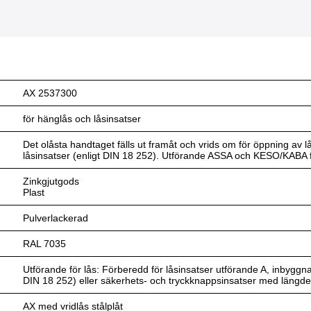
AX 2537300
för hänglås och låsinsatser
Det olåsta handtaget fälls ut framåt och vrids om för öppning av l
låsinsatser (enligt DIN 18 252). Utförande ASSA och KESO/KABA för
Zinkgjutgods
Plast
Pulverlackerad
RAL 7035
Utförande för lås: Förberedd för låsinsatser utförande A, inbyggn
DIN 18 252) eller säkerhets- och tryckknappsinsatser med läng
AX med vridlås stålplåt