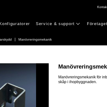
Kontak
Konfiguratorer
Service & support
Företage
jarskydd
Manövreringsmekanik
Manövreringsmek
Manövreringsmekanik för inb
skåp i ihopbyggnaden.