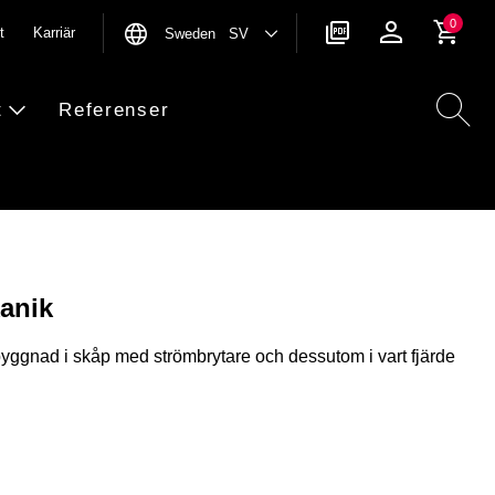
0
t
Karriär
Sweden SV
t
Referenser
anik
yggnad i skåp med strömbrytare och dessutom i vart fjärde