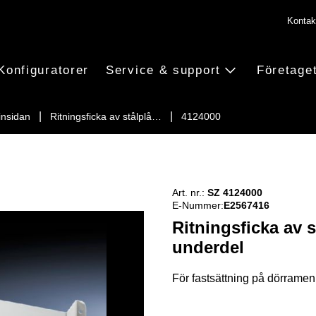
Kontak
Konfiguratorer
Service & support
Företage
insidan
Ritningsficka av stålplå…
4124000
Art. nr.:
SZ 4124000
E-Nummer:
E2567416
Ritningsficka av s
underdel
För fastsättning på dörramen