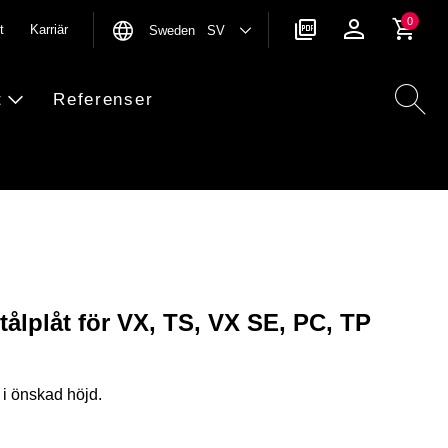
0
t
Karriär
Sweden SV
t
Referenser
tålplåt för VX, TS, VX SE, PC, TP
 i önskad höjd.