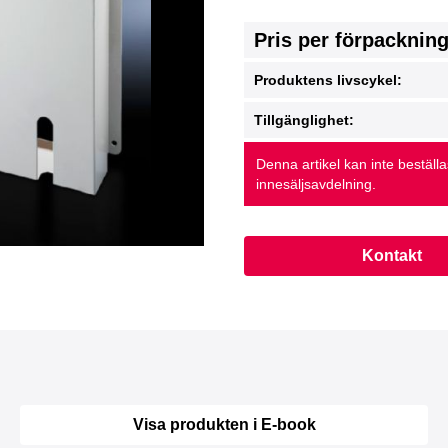
Pris per förpacknin
Produktens livscykel:
Tillgänglighet:
Denna artikel kan inte beställ
innesäljsavdelning.
Kontakt
Visa produkten i E-book