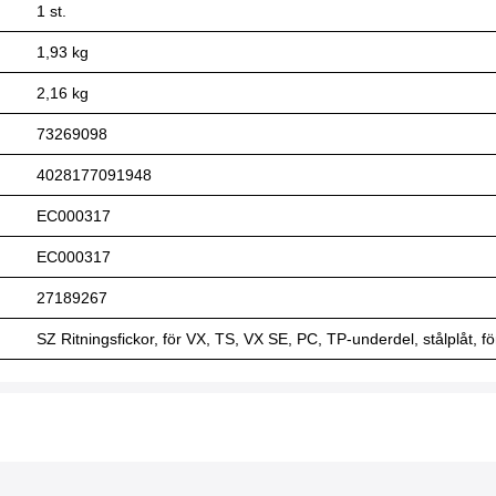
1 st.
1,93 kg
2,16 kg
73269098
4028177091948
EC000317
EC000317
27189267
SZ Ritningsfickor, för VX, TS, VX SE, PC, TP-underdel, stålplåt,