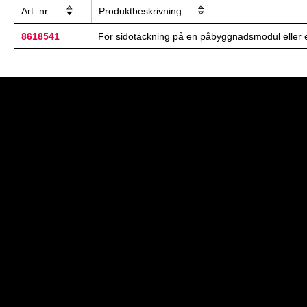
Art. nr.
Produktbeskrivning
8618541
För sidotäckning på en påbyggnadsmodul eller 