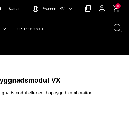
0
t
Karriär
Sweden SV
t
Referenser
åbyggnadsmodul VX
yggnadsmodul eller en ihopbyggd kombination.