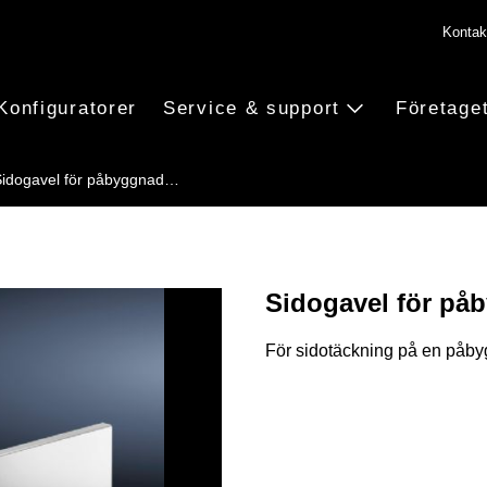
Kontak
Konfiguratorer
Service & support
Företage
Sidogavel för påbyggnad…
Sidogavel för p
För sidotäckning på en påb