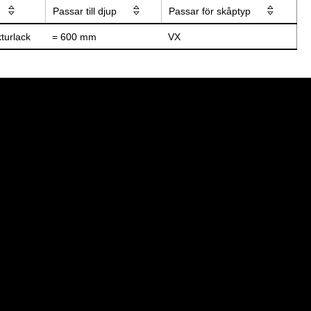
Passar till djup
Passar för skåptyp
turlack
= 600 mm
VX