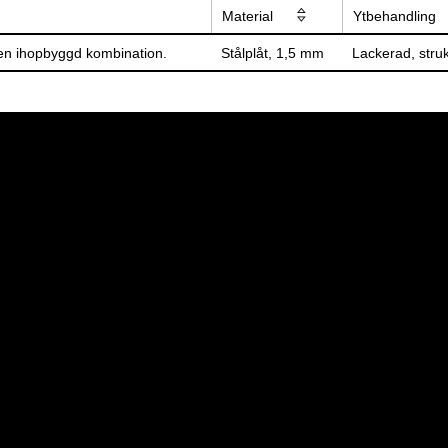
Material
Ytbehandling
en ihopbyggd kombination.
Stålplåt, 1,5 mm
Lackerad, struk