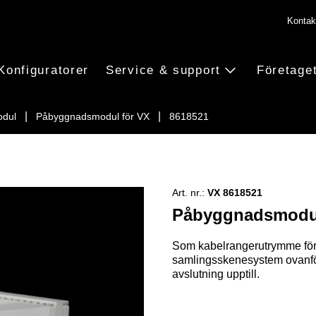
Kontak
Konfiguratorer
Service & support
Företage
dul
Påbyggnadsmodul för VX
8618521
Art. nr.:
VX 8618521
Påbyggnadsmodul
Som kabelrangerutrymme för k
samlingsskenesystem ovanfö
avslutning upptill.