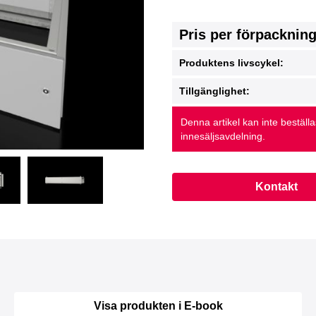
Pris per förpacknin
Produktens livscykel:
Tillgänglighet:
Denna artikel kan inte beställ
innesäljsavdelning.
Kontakt
Visa produkten i E-book