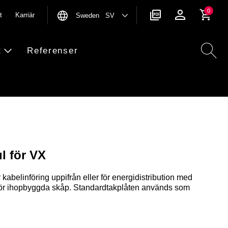
0
t
Karriär
Sweden SV
t
Referenser
 för VX
abelinföring uppifrån eller för energidistribution med
r ihopbyggda skåp. Standardtakplåten används som