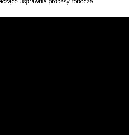
znacząco usprawnia procesy robocze.