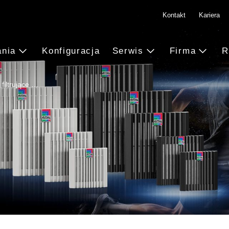
Kontakt
Kariera
ania
Konfiguracja
Serwis
Firma
R
filtrujące …