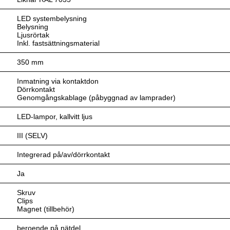
LED systembelysning
Belysning
Ljusrörtak
Inkl. fastsättningsmaterial
350 mm
Inmatning via kontaktdon
Dörrkontakt
Genomgångskablage (påbyggnad av lamprader)
LED-lampor, kallvitt ljus
III (SELV)
Integrerad på/av/dörrkontakt
Ja
Skruv
Clips
Magnet (tillbehör)
beroende på nätdel