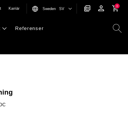
0
t
Karriär
Sweden SV
t
Referenser
ning
 DC