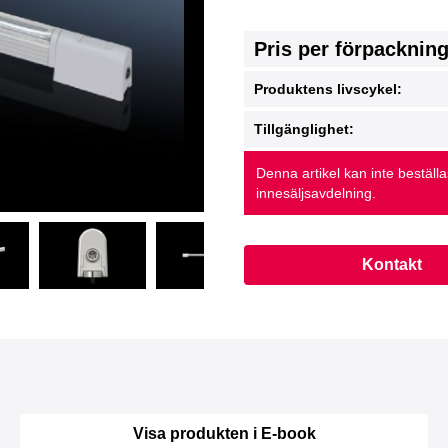
Pris per förpacknin
Produktens livscykel:
Tillgänglighet:
Denna artikel kan inte beställ
innesäljsavdelning.
Kontakt
Visa produkten i E-book