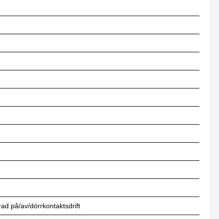
d på/av/dörrkontaktsdrift