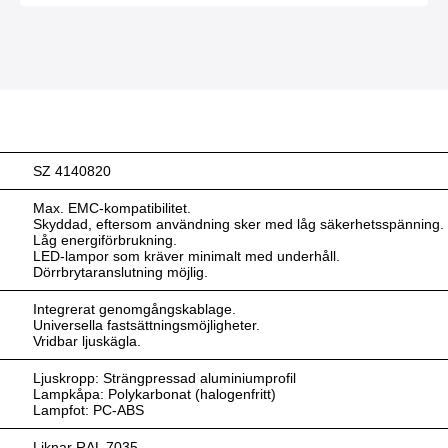
SZ 4140820
Max. EMC-kompatibilitet.
Skyddad, eftersom användning sker med låg säkerhetsspänning.
Låg energiförbrukning.
LED-lampor som kräver minimalt med underhåll.
Dörrbrytaranslutning möjlig.
Integrerat genomgångskablage.
Universella fastsättningsmöjligheter.
Vridbar ljuskägla.
Ljuskropp: Strängpressad aluminiumprofil
Lampkåpa: Polykarbonat (halogenfritt)
Lampfot: PC-ABS
Liknar RAL 7035