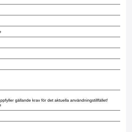
e
fyller gällande krav för det aktuella användningstillfället!
e