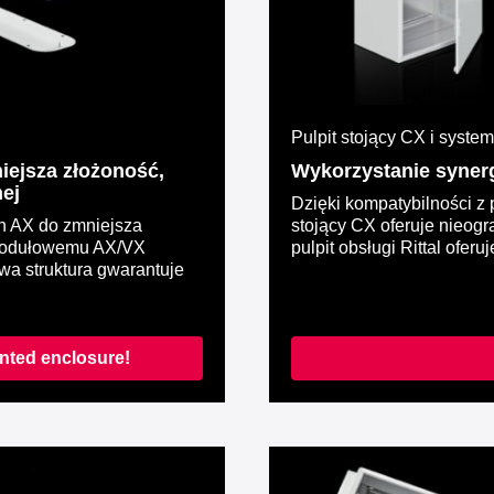
Pulpit stojący CX i syste
ejsza złożoność,
Wykorzystanie synergi
ej
Dzięki kompatybilności z 
h AX do zmniejsza
stojący CX oferuje nieog
 modułowemu AX/VX
pulpit obsługi Rittal ofer
wa struktura gwarantuje
nted enclosure!