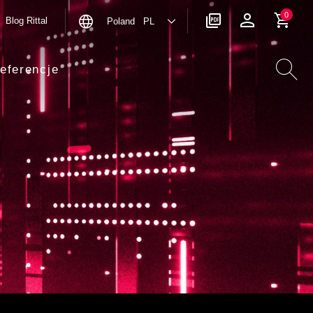
0
Blog Rittal
Poland PL
eferencje