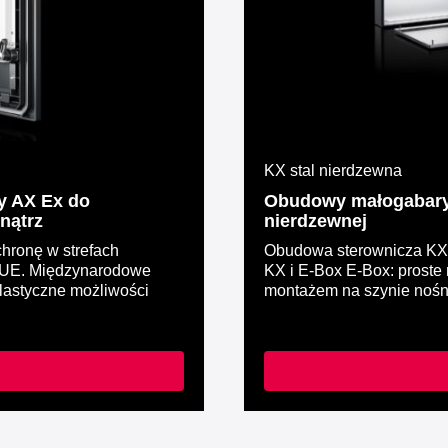
KX stal nierdzewna
y AX Ex do
Obudowy małogabaryto
nątrz
nierdzewnej
hronę w strefach
Obudowa sterownicza KX 
34/UE. Międzynarodowe
KX i E-Box E-Box: prost
lastyczne możliwości
montażem na szynie nośne