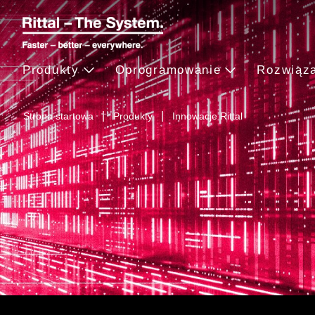
Produkty
Oprogramowanie
Rozwiąz
Strona startowa
Produkty
Innowacje Rittal