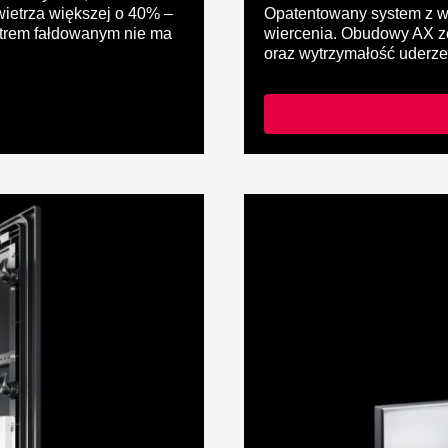
wietrza większej o 40% –
Opatentowany system z wy
iltrem fałdowanym nie ma
wiercenia. Obudowy AX ze
oraz wytrzymałość uderze