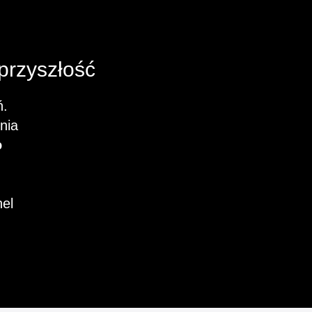
przyszłość
ń.
nia
o
nel