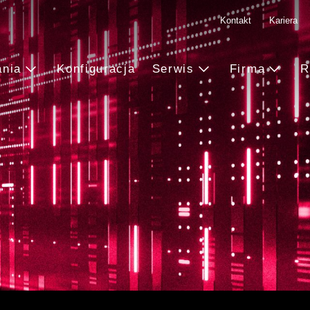
Kontakt
Kariera
ania
Konfiguracja
Serwis
Firma
R